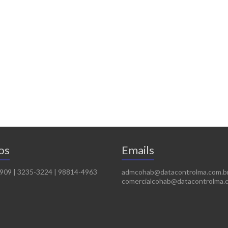
os
Emails
5909 | 3235-3224 | 98814-4963
admcohab@datacontrolma.com.b
comercialcohab@datacontrolma.