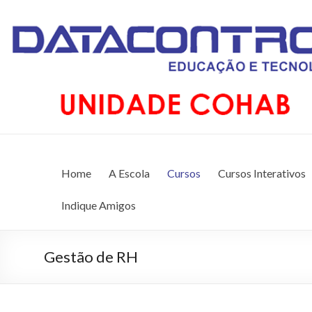
DATACONTROL – EDU
Unidade Cohab (98) 3259-5909
Home
A Escola
Cursos
Cursos Interativos
Indique Amigos
Gestão de RH